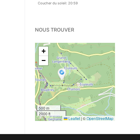
Coucher du soleil: 20:59
NOUS TROUVER
+
−
500 m
2000 ft
Leaflet
|
©
OpenStreetMap