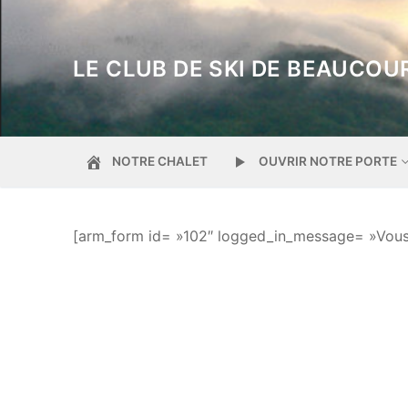
Aller
au
contenu
LE CLUB DE SKI DE BEAUCOU
NOTRE CHALET
OUVRIR NOTRE PORTE
[arm_form id= »102″ logged_in_message= »Vous 