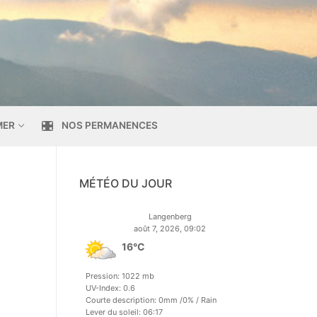
MER
NOS PERMANENCES
MÉTÉO DU JOUR
Langenberg
août 7, 2026, 09:02
16°C
Pression: 1022 mb
UV-Index: 0.6
Courte description:
0mm
/
0%
/
Rain
Lever du soleil: 06:17