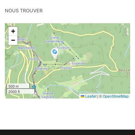
NOUS TROUVER
+
−
500 m
2000 ft
Leaflet
|
©
OpenStreetMap