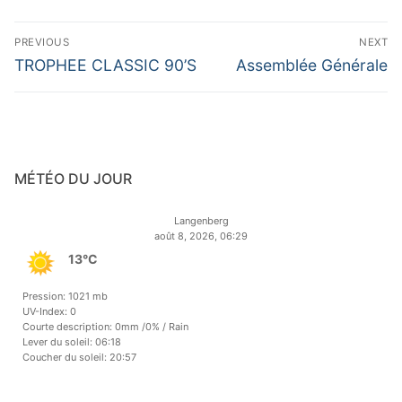
Navigation
PREVIOUS
NEXT
de
Previous
Next
TROPHEE CLASSIC 90’S
Assemblée Générale
post:
post:
l’article
MÉTÉO DU JOUR
Langenberg
août 8, 2026, 06:29
13°C
Pression: 1021 mb
UV-Index: 0
Courte description:
0mm
/
0%
/
Rain
Lever du soleil: 06:18
Coucher du soleil: 20:57